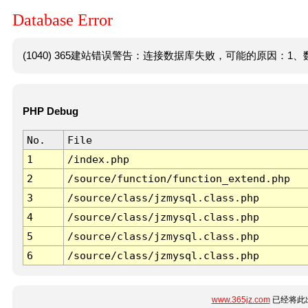
Database Error
(1040) 365建站错误警告：连接数据库失败，可能的原因：1、数
PHP Debug
No.
File
1
/index.php
2
/source/function/function_extend.php
3
/source/class/jzmysql.class.php
4
/source/class/jzmysql.class.php
5
/source/class/jzmysql.class.php
6
/source/class/jzmysql.class.php
www.365jz.com
已经将此