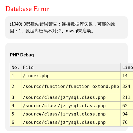
Database Error
(1040) 365建站错误警告：连接数据库失败，可能的原
因：1、数据库密码不对; 2、mysql未启动。
PHP Debug
No.
File
Line
1
/index.php
14
2
/source/function/function_extend.php
324
3
/source/class/jzmysql.class.php
211
4
/source/class/jzmysql.class.php
62
5
/source/class/jzmysql.class.php
94
6
/source/class/jzmysql.class.php
76