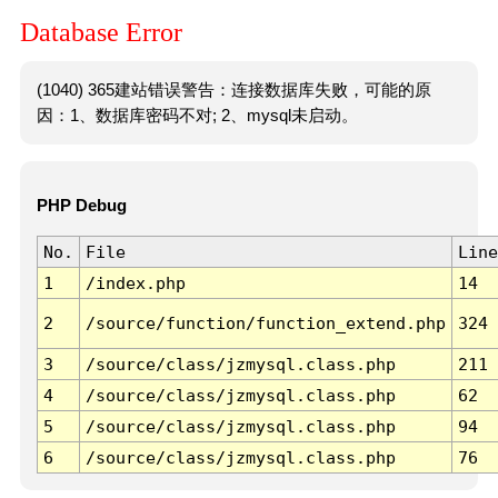
Database Error
(1040) 365建站错误警告：连接数据库失败，可能的原
因：1、数据库密码不对; 2、mysql未启动。
PHP Debug
No.
File
Line
1
/index.php
14
2
/source/function/function_extend.php
324
3
/source/class/jzmysql.class.php
211
4
/source/class/jzmysql.class.php
62
5
/source/class/jzmysql.class.php
94
6
/source/class/jzmysql.class.php
76