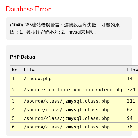
Database Error
(1040) 365建站错误警告：连接数据库失败，可能的原
因：1、数据库密码不对; 2、mysql未启动。
PHP Debug
No.
File
Line
1
/index.php
14
2
/source/function/function_extend.php
324
3
/source/class/jzmysql.class.php
211
4
/source/class/jzmysql.class.php
62
5
/source/class/jzmysql.class.php
94
6
/source/class/jzmysql.class.php
76