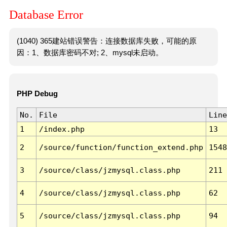
Database Error
(1040) 365建站错误警告：连接数据库失败，可能的原
因：1、数据库密码不对; 2、mysql未启动。
PHP Debug
No.
File
Line
1
/index.php
13
2
/source/function/function_extend.php
1548
3
/source/class/jzmysql.class.php
211
4
/source/class/jzmysql.class.php
62
5
/source/class/jzmysql.class.php
94