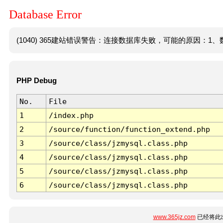
Database Error
(1040) 365建站错误警告：连接数据库失败，可能的原因：1、数
PHP Debug
No.
File
1
/index.php
2
/source/function/function_extend.php
3
/source/class/jzmysql.class.php
4
/source/class/jzmysql.class.php
5
/source/class/jzmysql.class.php
6
/source/class/jzmysql.class.php
www.365jz.com
已经将此