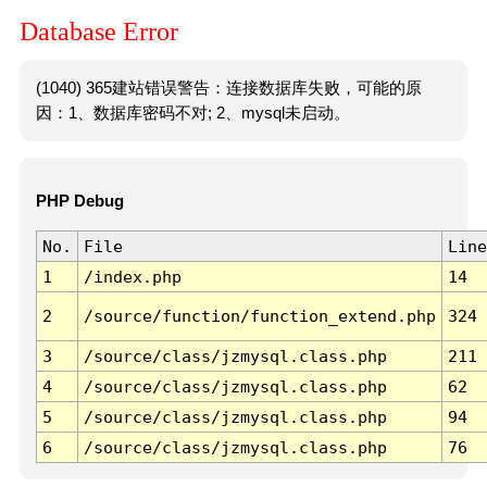
Database Error
(1040) 365建站错误警告：连接数据库失败，可能的原
因：1、数据库密码不对; 2、mysql未启动。
PHP Debug
No.
File
Line
1
/index.php
14
2
/source/function/function_extend.php
324
3
/source/class/jzmysql.class.php
211
4
/source/class/jzmysql.class.php
62
5
/source/class/jzmysql.class.php
94
6
/source/class/jzmysql.class.php
76