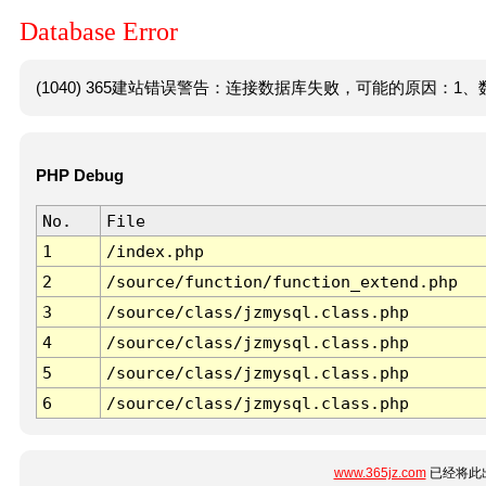
Database Error
(1040) 365建站错误警告：连接数据库失败，可能的原因：1、数
PHP Debug
No.
File
1
/index.php
2
/source/function/function_extend.php
3
/source/class/jzmysql.class.php
4
/source/class/jzmysql.class.php
5
/source/class/jzmysql.class.php
6
/source/class/jzmysql.class.php
www.365jz.com
已经将此