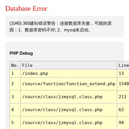
Database Error
(1040) 365建站错误警告：连接数据库失败，可能的原
因：1、数据库密码不对; 2、mysql未启动。
PHP Debug
No.
File
Line
1
/index.php
13
2
/source/function/function_extend.php
1548
3
/source/class/jzmysql.class.php
211
4
/source/class/jzmysql.class.php
62
5
/source/class/jzmysql.class.php
94