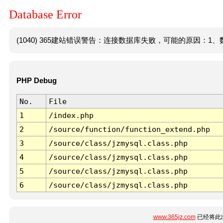
Database Error
(1040) 365建站错误警告：连接数据库失败，可能的原因：1、数
PHP Debug
No.
File
1
/index.php
2
/source/function/function_extend.php
3
/source/class/jzmysql.class.php
4
/source/class/jzmysql.class.php
5
/source/class/jzmysql.class.php
6
/source/class/jzmysql.class.php
www.365jz.com
已经将此