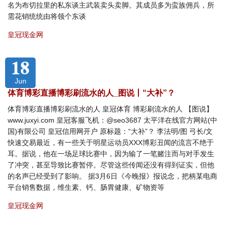
名为布切拉里的私东谈主武装卖头卖脚。其成员多为蛮族佣兵，所
需花销统统由将领个东谈
皇冠现金网
18
Jun
体育博彩直播博彩刷流水的人_图说丨“大补”？
体育博彩直播博彩刷流水的人 皇冠体育 博彩刷流水的人 【图说】
www.juxyi.com 皇冠客服飞机：@seo3687 太平洋在线官方网站(中
国)有限公司 皇冠信用网开户 原标题：“大补”？ 李法明/图 弓长/文
快速交易最近，有一些关于明星运动员XXX博彩丑闻的流言不绝于
耳。据说，他在一场足球比赛中，因为输了一笔赌注而与对手发生
了冲突，甚至导致比赛暂停。尽管这些传闻还没有得到证实，但他
的名声已经受到了影响。 据3月6日《今晚报》报说念，把柄某电商
平台销售数据，维生素、钙、肠胃健康、矿物资等
皇冠现金网