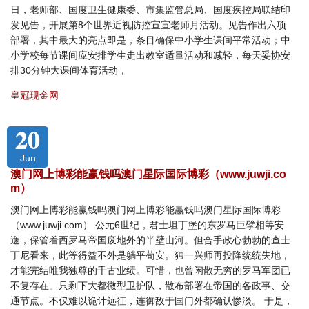
日，老师部、国度卫生健康委、市集监管总局、国度疾控局联结印
发见告，开展第8个世界近视防控宣宣老师月活动。见告作出六项
部署，其中最大的亮点即是，条目确保中小学生课间平常活动；中
小学校每节课间应安排学生走出教室适量活动和减轻，每天妥协安
排30分钟大课间体育活动，
皇冠现金网
20
Jun
澳门网上博彩能赢钱吗澳门星际国际博彩（www.juwji.co
m）
澳门网上博彩能赢钱吗澳门网上博彩能赢钱吗澳门星际国际博彩
（www.juwji.com） 公元6世纪，君士坦丁堡的东罗马巨擘相等安
逸，保管着西罗马帝国废地外的半壁山河。但合手政心勃勃的查士
丁尼看来，此等得益不外是躺平苟安。独一兴师再投降统统失地，
才能完结唯我独尊的千古业绩。可惜，也曾闲散无穷的罗马军团已
不复存在。只剩下大都微型卫护队，散布部署在帝国的各政事、交
通节点。不仅难以诡计远征，连御敌于国门外都确认惨淡。 于是，