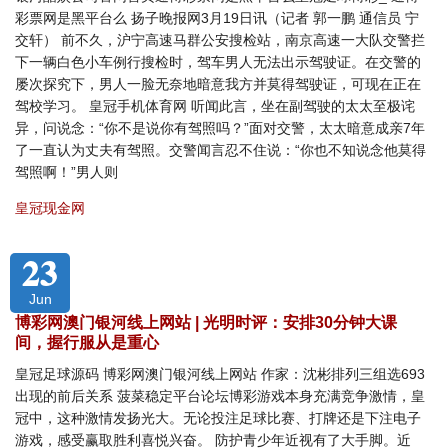
彩票网是黑平台么 扬子晚报网3月19日讯（记者 郭一鹏 通信员 宁
交轩） 前不久，沪宁高速马群公安搜检站，南京高速一大队交警拦
下一辆白色小车例行搜检时，驾车男人无法出示驾驶证。在交警的
屡次探究下，男人一脸无奈地暗意我方并莫得驾驶证，可现在正在
驾校学习。 皇冠手机体育网 听闻此言，坐在副驾驶的太太至极诧
异，问说念：“你不是说你有驾照吗？”面对交警，太太暗意成亲7年
了一直认为丈夫有驾照。交警闻言忍不住说：“你也不知说念他莫得
驾照啊！”男人则
皇冠现金网
23
Jun
博彩网澳门银河线上网站 | 光明时评：安排30分钟大课
间，握行服从是重心
皇冠足球源码 博彩网澳门银河线上网站 作家：沈彬排列三组选693
出现的前后关系 菠菜稳定平台论坛博彩游戏本身充满竞争激情，皇
冠中，这种激情发扬光大。无论投注足球比赛、打牌还是下注电子
游戏，感受赢取胜利喜悦兴奋。 防护青少年近视有了大手脚。近