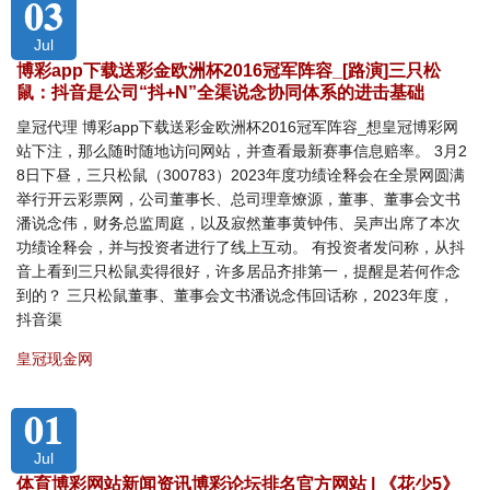
03
Jul
博彩app下载送彩金欧洲杯2016冠军阵容_[路演]三只松
鼠：抖音是公司“抖+N”全渠说念协同体系的进击基础
皇冠代理 博彩app下载送彩金欧洲杯2016冠军阵容_想皇冠博彩网
站下注，那么随时随地访问网站，并查看最新赛事信息赔率。 3月2
8日下昼，三只松鼠（300783）2023年度功绩诠释会在全景网圆满
举行开云彩票网，公司董事长、总司理章燎源，董事、董事会文书
潘说念伟，财务总监周庭，以及寂然董事黄钟伟、吴声出席了本次
功绩诠释会，并与投资者进行了线上互动。 有投资者发问称，从抖
音上看到三只松鼠卖得很好，许多居品齐排第一，提醒是若何作念
到的？ 三只松鼠董事、董事会文书潘说念伟回话称，2023年度，
抖音渠
皇冠现金网
01
Jul
体育博彩网站新闻资讯博彩论坛排名官方网站 | 《花少5》