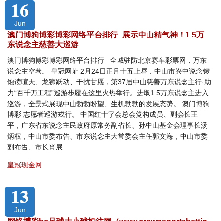
16
Jun
澳门博狗博彩博彩网络平台排行_展示中山精气神！1.5万
东说念主慈善大巡游
澳门博狗博彩博彩网络平台排行_ 全城驻防北京赛车彩票网，万东
说念主空巷。 皇冠网址 2月24日正月十五上昼，中山市兴中说念锣
饱读喧天、龙狮跃动、干扰甘愿，第37届中山慈善万东说念主行·助
力“百千万工程”巡游步履在这里火热举行。进取1.5万东说念主进入
巡游，全景式展现中山勃勃盼望、生机勃勃的发展态势。 澳门博狗
博彩 志愿者巡游戎行。 中国红十字会总会党构成员、副会长王
平，广东省东说念主民政府原常务副省长、孙中山基金会理事长汤
炳权，中山市委布告、市东说念主大常委会主任郭文海，中山市委
副布告、市长肖展
皇冠现金网
13
Jun