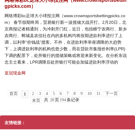
网络博彩bc足球大小球投注网（www.crownsportsbettin
gpicks.com）
网络博彩bc足球大小球投注网（www.crownsportsbettingpicks.co
m） 春节假期终局，贸易银行新一波揽储大战开打。2月20日，北
京商报记者精通到，为冲刺开门红，近日，包括睢宁农商行、新乡
农商行、郸城县农信社在内的多机构均将按期进款利率进行了上
调，以利率“价钱战”揽客。不外，在进款利率举座调降的大趋势
下，上调进款利率的机构也曾少数，而在贷款市集报价利率(LPR)
下调的配景下，处所银行的揽储策略或将迎来新变化。在分析东说
念主士看来，LPR调降后处所银行可能会加猛进款利率浮动的
皇冠现金网
首页
2
3
4
5
6
7
8
9
10
11
下一页
1
共
20
页
194
条记录
末页
友情链接：