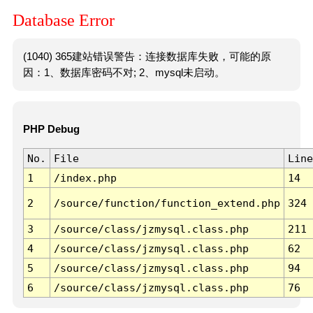
Database Error
(1040) 365建站错误警告：连接数据库失败，可能的原
因：1、数据库密码不对; 2、mysql未启动。
PHP Debug
No.
File
Line
1
/index.php
14
2
/source/function/function_extend.php
324
3
/source/class/jzmysql.class.php
211
4
/source/class/jzmysql.class.php
62
5
/source/class/jzmysql.class.php
94
6
/source/class/jzmysql.class.php
76