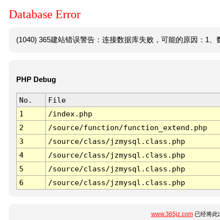
Database Error
(1040) 365建站错误警告：连接数据库失败，可能的原因：1、数
PHP Debug
No.
File
1
/index.php
2
/source/function/function_extend.php
3
/source/class/jzmysql.class.php
4
/source/class/jzmysql.class.php
5
/source/class/jzmysql.class.php
6
/source/class/jzmysql.class.php
www.365jz.com
已经将此