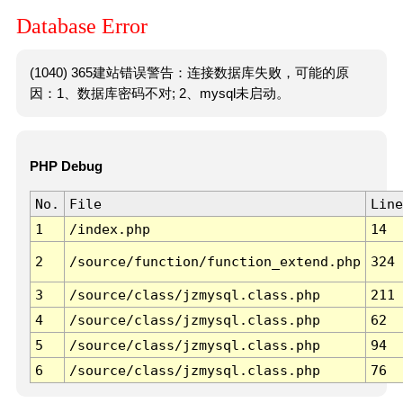
Database Error
(1040) 365建站错误警告：连接数据库失败，可能的原
因：1、数据库密码不对; 2、mysql未启动。
PHP Debug
No.
File
Line
1
/index.php
14
2
/source/function/function_extend.php
324
3
/source/class/jzmysql.class.php
211
4
/source/class/jzmysql.class.php
62
5
/source/class/jzmysql.class.php
94
6
/source/class/jzmysql.class.php
76