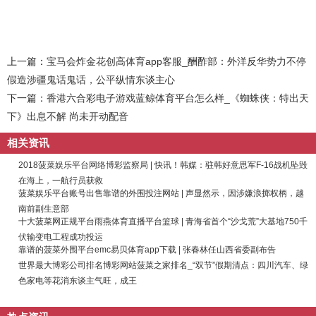
上一篇：
宝马会炸金花创高体育app客服_酬酢部：外洋反华势力不停
假造涉疆鬼话鬼话，公平纵情东谈主心
下一篇：
香港六合彩电子游戏蓝鲸体育平台怎么样_《蜘蛛侠：特出天
下》出息不解 尚未开动配音
相关资讯
2018菠菜娱乐平台网络博彩监察局 | 快讯！韩媒：驻韩好意思军F-16战机坠毁
在海上，一航行员获救
菠菜娱乐平台账号出售靠谱的外围投注网站 | 声显然示，因涉嫌浪掷权柄，越
南前副生意部
十大菠菜网正规平台雨燕体育直播平台篮球 | 青海省首个“沙戈荒”大基地750千
伏输变电工程成功投运
靠谱的菠菜外围平台emc易贝体育app下载 | 张春林任山西省委副布告
世界最大博彩公司排名博彩网站菠菜之家排名_“双节”假期清点：四川汽车、绿
色家电等花消东谈主气旺，成王