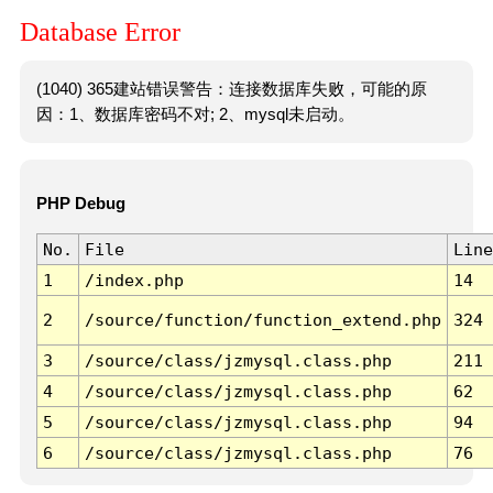
Database Error
(1040) 365建站错误警告：连接数据库失败，可能的原
因：1、数据库密码不对; 2、mysql未启动。
PHP Debug
No.
File
Line
1
/index.php
14
2
/source/function/function_extend.php
324
3
/source/class/jzmysql.class.php
211
4
/source/class/jzmysql.class.php
62
5
/source/class/jzmysql.class.php
94
6
/source/class/jzmysql.class.php
76