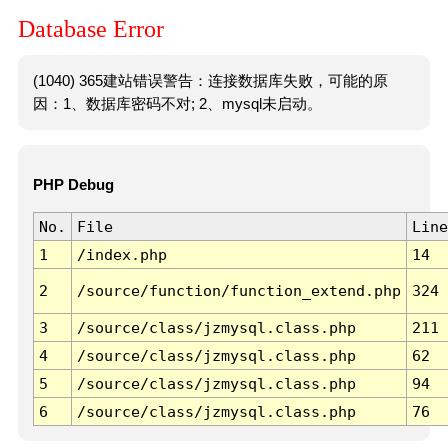
Database Error
(1040) 365建站错误警告：连接数据库失败，可能的原
因：1、数据库密码不对; 2、mysql未启动。
PHP Debug
No.
File
Line
1
/index.php
14
2
/source/function/function_extend.php
324
3
/source/class/jzmysql.class.php
211
4
/source/class/jzmysql.class.php
62
5
/source/class/jzmysql.class.php
94
6
/source/class/jzmysql.class.php
76