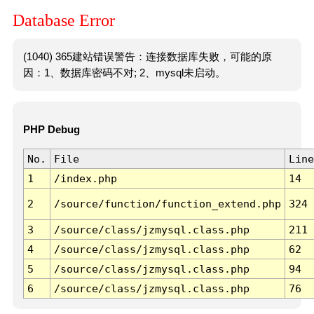
Database Error
(1040) 365建站错误警告：连接数据库失败，可能的原
因：1、数据库密码不对; 2、mysql未启动。
PHP Debug
No.
File
Line
1
/index.php
14
2
/source/function/function_extend.php
324
3
/source/class/jzmysql.class.php
211
4
/source/class/jzmysql.class.php
62
5
/source/class/jzmysql.class.php
94
6
/source/class/jzmysql.class.php
76