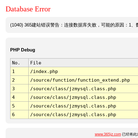
Database Error
(1040) 365建站错误警告：连接数据库失败，可能的原因：1、数
PHP Debug
No.
File
1
/index.php
2
/source/function/function_extend.php
3
/source/class/jzmysql.class.php
4
/source/class/jzmysql.class.php
5
/source/class/jzmysql.class.php
6
/source/class/jzmysql.class.php
www.365jz.com
已经将此