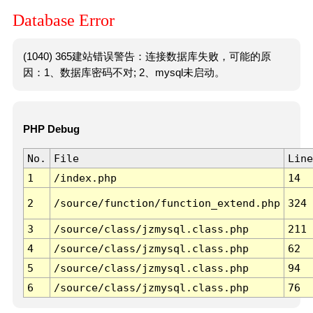
Database Error
(1040) 365建站错误警告：连接数据库失败，可能的原
因：1、数据库密码不对; 2、mysql未启动。
PHP Debug
No.
File
Line
1
/index.php
14
2
/source/function/function_extend.php
324
3
/source/class/jzmysql.class.php
211
4
/source/class/jzmysql.class.php
62
5
/source/class/jzmysql.class.php
94
6
/source/class/jzmysql.class.php
76