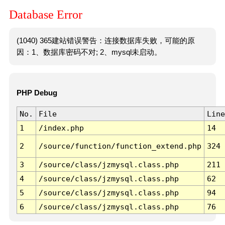
Database Error
(1040) 365建站错误警告：连接数据库失败，可能的原
因：1、数据库密码不对; 2、mysql未启动。
PHP Debug
No.
File
Line
1
/index.php
14
2
/source/function/function_extend.php
324
3
/source/class/jzmysql.class.php
211
4
/source/class/jzmysql.class.php
62
5
/source/class/jzmysql.class.php
94
6
/source/class/jzmysql.class.php
76