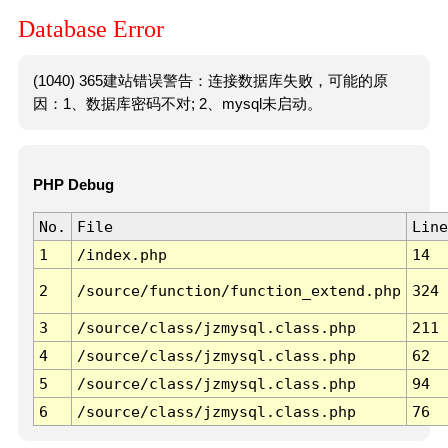
Database Error
(1040) 365建站错误警告：连接数据库失败，可能的原
因：1、数据库密码不对; 2、mysql未启动。
PHP Debug
No.
File
Line
1
/index.php
14
2
/source/function/function_extend.php
324
3
/source/class/jzmysql.class.php
211
4
/source/class/jzmysql.class.php
62
5
/source/class/jzmysql.class.php
94
6
/source/class/jzmysql.class.php
76