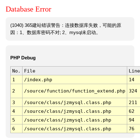
Database Error
(1040) 365建站错误警告：连接数据库失败，可能的原
因：1、数据库密码不对; 2、mysql未启动。
PHP Debug
No.
File
Line
1
/index.php
14
2
/source/function/function_extend.php
324
3
/source/class/jzmysql.class.php
211
4
/source/class/jzmysql.class.php
62
5
/source/class/jzmysql.class.php
94
6
/source/class/jzmysql.class.php
76