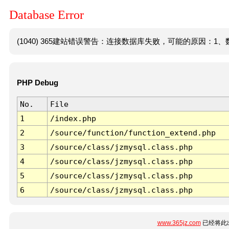
Database Error
(1040) 365建站错误警告：连接数据库失败，可能的原因：1、数
PHP Debug
No.
File
1
/index.php
2
/source/function/function_extend.php
3
/source/class/jzmysql.class.php
4
/source/class/jzmysql.class.php
5
/source/class/jzmysql.class.php
6
/source/class/jzmysql.class.php
www.365jz.com
已经将此