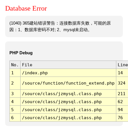
Database Error
(1040) 365建站错误警告：连接数据库失败，可能的原
因：1、数据库密码不对; 2、mysql未启动。
PHP Debug
No.
File
Line
1
/index.php
14
2
/source/function/function_extend.php
324
3
/source/class/jzmysql.class.php
211
4
/source/class/jzmysql.class.php
62
5
/source/class/jzmysql.class.php
94
6
/source/class/jzmysql.class.php
76