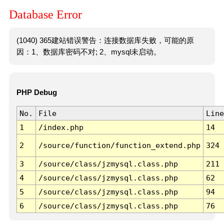
Database Error
(1040) 365建站错误警告：连接数据库失败，可能的原
因：1、数据库密码不对; 2、mysql未启动。
PHP Debug
No.
File
Line
1
/index.php
14
2
/source/function/function_extend.php
324
3
/source/class/jzmysql.class.php
211
4
/source/class/jzmysql.class.php
62
5
/source/class/jzmysql.class.php
94
6
/source/class/jzmysql.class.php
76