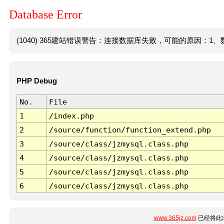
Database Error
(1040) 365建站错误警告：连接数据库失败，可能的原因：1、数
PHP Debug
No.
File
1
/index.php
2
/source/function/function_extend.php
3
/source/class/jzmysql.class.php
4
/source/class/jzmysql.class.php
5
/source/class/jzmysql.class.php
6
/source/class/jzmysql.class.php
www.365jz.com
已经将此