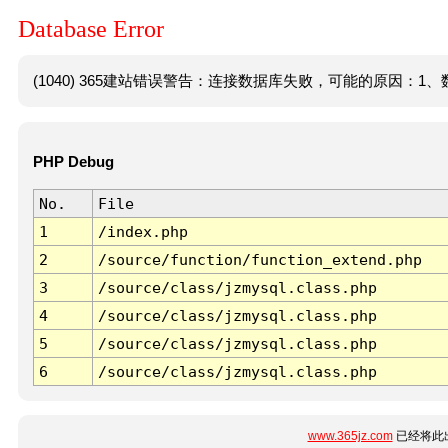
Database Error
(1040) 365建站错误警告：连接数据库失败，可能的原因：1、数
PHP Debug
No.
File
1
/index.php
2
/source/function/function_extend.php
3
/source/class/jzmysql.class.php
4
/source/class/jzmysql.class.php
5
/source/class/jzmysql.class.php
6
/source/class/jzmysql.class.php
www.365jz.com
已经将此