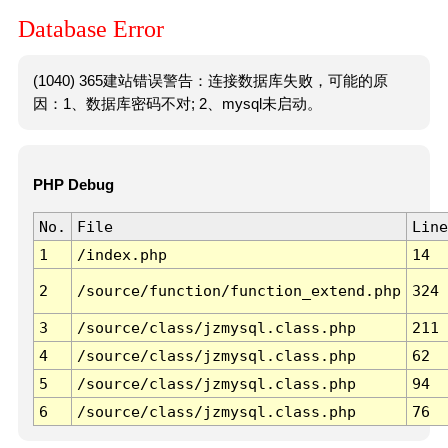
Database Error
(1040) 365建站错误警告：连接数据库失败，可能的原
因：1、数据库密码不对; 2、mysql未启动。
PHP Debug
No.
File
Line
1
/index.php
14
2
/source/function/function_extend.php
324
3
/source/class/jzmysql.class.php
211
4
/source/class/jzmysql.class.php
62
5
/source/class/jzmysql.class.php
94
6
/source/class/jzmysql.class.php
76