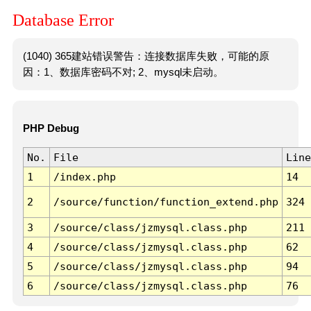
Database Error
(1040) 365建站错误警告：连接数据库失败，可能的原
因：1、数据库密码不对; 2、mysql未启动。
PHP Debug
No.
File
Line
1
/index.php
14
2
/source/function/function_extend.php
324
3
/source/class/jzmysql.class.php
211
4
/source/class/jzmysql.class.php
62
5
/source/class/jzmysql.class.php
94
6
/source/class/jzmysql.class.php
76