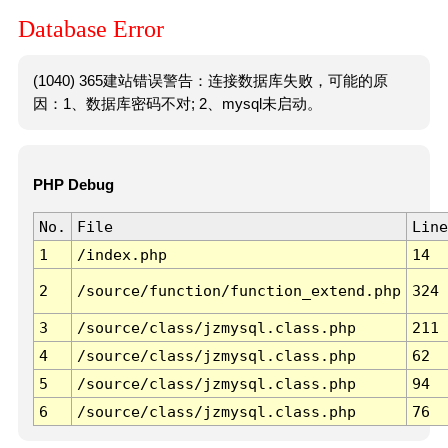
Database Error
(1040) 365建站错误警告：连接数据库失败，可能的原
因：1、数据库密码不对; 2、mysql未启动。
PHP Debug
No.
File
Line
1
/index.php
14
2
/source/function/function_extend.php
324
3
/source/class/jzmysql.class.php
211
4
/source/class/jzmysql.class.php
62
5
/source/class/jzmysql.class.php
94
6
/source/class/jzmysql.class.php
76