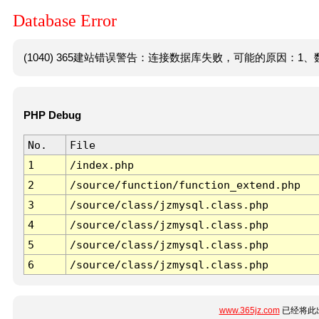
Database Error
(1040) 365建站错误警告：连接数据库失败，可能的原因：1、数
PHP Debug
No.
File
1
/index.php
2
/source/function/function_extend.php
3
/source/class/jzmysql.class.php
4
/source/class/jzmysql.class.php
5
/source/class/jzmysql.class.php
6
/source/class/jzmysql.class.php
www.365jz.com
已经将此