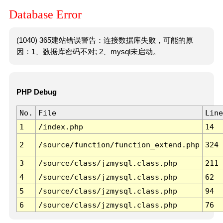
Database Error
(1040) 365建站错误警告：连接数据库失败，可能的原
因：1、数据库密码不对; 2、mysql未启动。
PHP Debug
No.
File
Line
1
/index.php
14
2
/source/function/function_extend.php
324
3
/source/class/jzmysql.class.php
211
4
/source/class/jzmysql.class.php
62
5
/source/class/jzmysql.class.php
94
6
/source/class/jzmysql.class.php
76