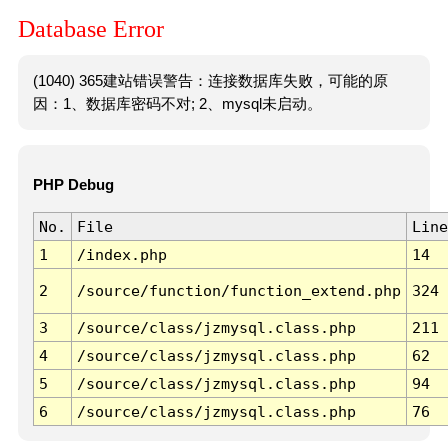
Database Error
(1040) 365建站错误警告：连接数据库失败，可能的原
因：1、数据库密码不对; 2、mysql未启动。
PHP Debug
No.
File
Line
1
/index.php
14
2
/source/function/function_extend.php
324
3
/source/class/jzmysql.class.php
211
4
/source/class/jzmysql.class.php
62
5
/source/class/jzmysql.class.php
94
6
/source/class/jzmysql.class.php
76