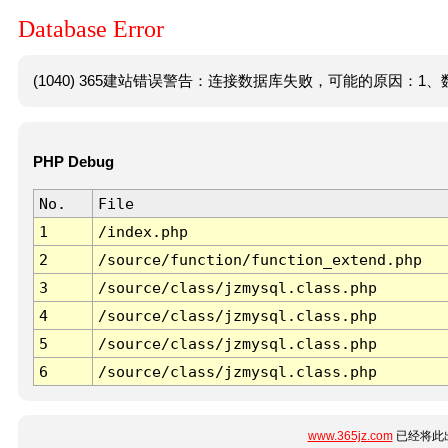
Database Error
(1040) 365建站错误警告：连接数据库失败，可能的原因：1、数
PHP Debug
No.
File
1
/index.php
2
/source/function/function_extend.php
3
/source/class/jzmysql.class.php
4
/source/class/jzmysql.class.php
5
/source/class/jzmysql.class.php
6
/source/class/jzmysql.class.php
www.365jz.com
已经将此