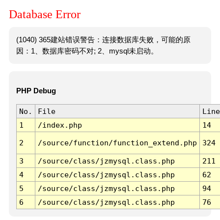
Database Error
(1040) 365建站错误警告：连接数据库失败，可能的原
因：1、数据库密码不对; 2、mysql未启动。
PHP Debug
No.
File
Line
1
/index.php
14
2
/source/function/function_extend.php
324
3
/source/class/jzmysql.class.php
211
4
/source/class/jzmysql.class.php
62
5
/source/class/jzmysql.class.php
94
6
/source/class/jzmysql.class.php
76