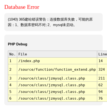
Database Error
(1040) 365建站错误警告：连接数据库失败，可能的原
因：1、数据库密码不对; 2、mysql未启动。
PHP Debug
No.
File
Line
1
/index.php
14
2
/source/function/function_extend.php
324
3
/source/class/jzmysql.class.php
211
4
/source/class/jzmysql.class.php
62
5
/source/class/jzmysql.class.php
94
6
/source/class/jzmysql.class.php
76