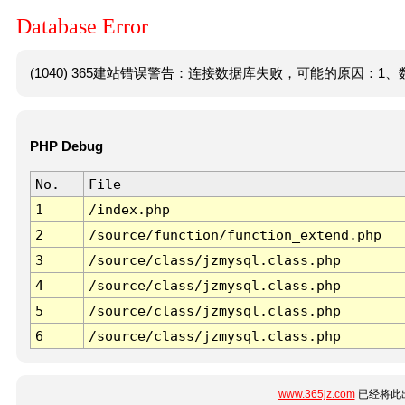
Database Error
(1040) 365建站错误警告：连接数据库失败，可能的原因：1、数
PHP Debug
No.
File
1
/index.php
2
/source/function/function_extend.php
3
/source/class/jzmysql.class.php
4
/source/class/jzmysql.class.php
5
/source/class/jzmysql.class.php
6
/source/class/jzmysql.class.php
www.365jz.com
已经将此