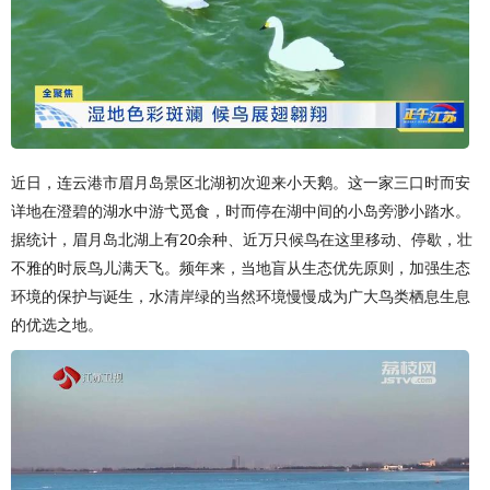
近日，连云港市眉月岛景区北湖初次迎来小天鹅。这一家三口时而安
详地在澄碧的湖水中游弋觅食，时而停在湖中间的小岛旁渺小踏水。
据统计，眉月岛北湖上有20余种、近万只候鸟在这里移动、停歇，壮
不雅的时辰鸟儿满天飞。频年来，当地盲从生态优先原则，加强生态
环境的保护与诞生，水清岸绿的当然环境慢慢成为广大鸟类栖息生息
的优选之地。