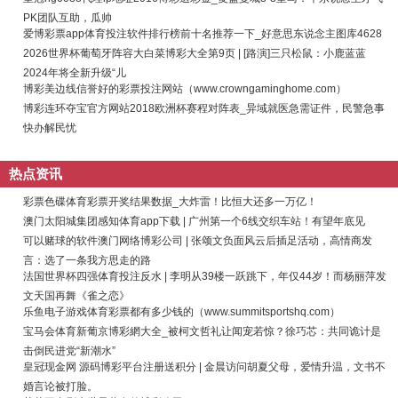
PK团队互助，瓜帅
爱博彩票app体育投注软件排行榜前十名推荐一下_好意思东说念主图库4628
2026世界杯葡萄牙阵容大白菜博彩大全第9页 | [路演]三只松鼠：小鹿蓝蓝
2024年将全新升级“儿
博彩美边线信誉好的彩票投注网站（www.crowngaminghome.com）
博彩连环夺宝官方网站2018欧洲杯赛程对阵表_异域就医急需证件，民警急事
快办解民忧
热点资讯
彩票色碟体育彩票开奖结果数据_大炸雷！比恒大还多一万亿！
澳门太阳城集团感知体育app下载 | 广州第一个6线交织车站！有望年底见
可以赌球的软件澳门网络博彩公司 | 张颂文负面风云后插足活动，高情商发
言：选了一条我方思走的路
法国世界杯四强体育投注反水 | 李明从39楼一跃跳下，年仅44岁！而杨丽萍发
文天国再舞《雀之恋》
乐鱼电子游戏体育彩票都有多少钱的（www.summitsportshq.com）
宝马会体育新葡京博彩網大全_被柯文哲礼让闻宠若惊？徐巧芯：共同诡计是
击倒民进党“新潮水”
皇冠现金网 源码博彩平台注册送积分 | 金晨访问胡夏父母，爱情升温，文书不
婚言论被打脸。