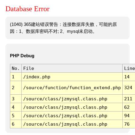
Database Error
(1040) 365建站错误警告：连接数据库失败，可能的原
因：1、数据库密码不对; 2、mysql未启动。
PHP Debug
No.
File
Line
1
/index.php
14
2
/source/function/function_extend.php
324
3
/source/class/jzmysql.class.php
211
4
/source/class/jzmysql.class.php
62
5
/source/class/jzmysql.class.php
94
6
/source/class/jzmysql.class.php
76