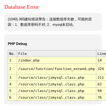
Database Error
(1040) 365建站错误警告：连接数据库失败，可能的原
因：1、数据库密码不对; 2、mysql未启动。
PHP Debug
No.
File
Line
1
/index.php
14
2
/source/function/function_extend.php
324
3
/source/class/jzmysql.class.php
211
4
/source/class/jzmysql.class.php
62
5
/source/class/jzmysql.class.php
94
6
/source/class/jzmysql.class.php
76