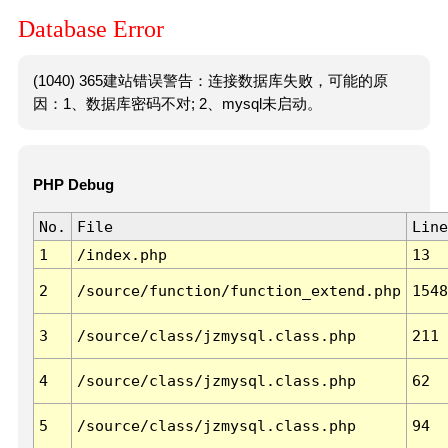
Database Error
(1040) 365建站错误警告：连接数据库失败，可能的原
因：1、数据库密码不对; 2、mysql未启动。
PHP Debug
No.
File
Line
1
/index.php
13
2
/source/function/function_extend.php
1548
3
/source/class/jzmysql.class.php
211
4
/source/class/jzmysql.class.php
62
5
/source/class/jzmysql.class.php
94