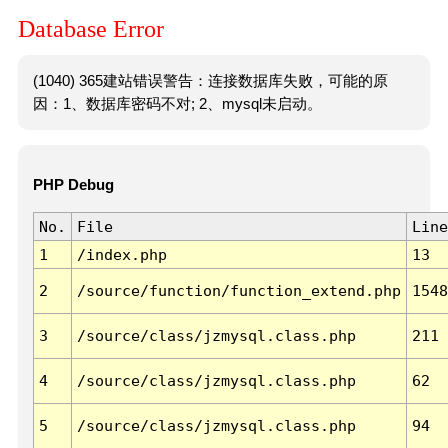
Database Error
(1040) 365建站错误警告：连接数据库失败，可能的原
因：1、数据库密码不对; 2、mysql未启动。
PHP Debug
No.
File
Line
1
/index.php
13
2
/source/function/function_extend.php
1548
3
/source/class/jzmysql.class.php
211
4
/source/class/jzmysql.class.php
62
5
/source/class/jzmysql.class.php
94