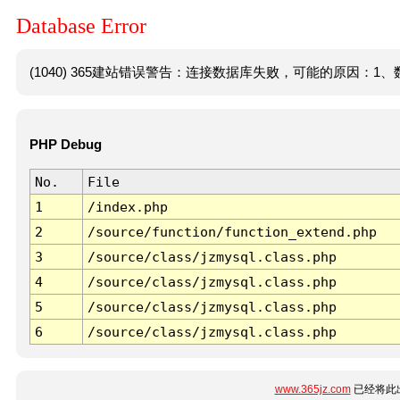
Database Error
(1040) 365建站错误警告：连接数据库失败，可能的原因：1、数
PHP Debug
No.
File
1
/index.php
2
/source/function/function_extend.php
3
/source/class/jzmysql.class.php
4
/source/class/jzmysql.class.php
5
/source/class/jzmysql.class.php
6
/source/class/jzmysql.class.php
www.365jz.com
已经将此