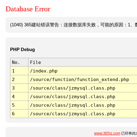
Database Error
(1040) 365建站错误警告：连接数据库失败，可能的原因：1、数
PHP Debug
No.
File
1
/index.php
2
/source/function/function_extend.php
3
/source/class/jzmysql.class.php
4
/source/class/jzmysql.class.php
5
/source/class/jzmysql.class.php
6
/source/class/jzmysql.class.php
www.365jz.com
已经将此