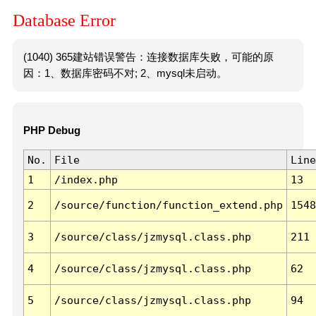
Database Error
(1040) 365建站错误警告：连接数据库失败，可能的原
因：1、数据库密码不对; 2、mysql未启动。
PHP Debug
No.
File
Line
1
/index.php
13
2
/source/function/function_extend.php
1548
3
/source/class/jzmysql.class.php
211
4
/source/class/jzmysql.class.php
62
5
/source/class/jzmysql.class.php
94