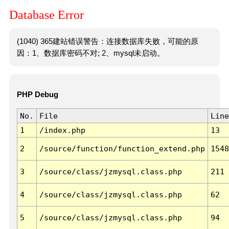
Database Error
(1040) 365建站错误警告：连接数据库失败，可能的原
因：1、数据库密码不对; 2、mysql未启动。
PHP Debug
No.
File
Line
1
/index.php
13
2
/source/function/function_extend.php
1548
3
/source/class/jzmysql.class.php
211
4
/source/class/jzmysql.class.php
62
5
/source/class/jzmysql.class.php
94