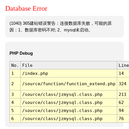
Database Error
(1040) 365建站错误警告：连接数据库失败，可能的原
因：1、数据库密码不对; 2、mysql未启动。
PHP Debug
No.
File
Line
1
/index.php
14
2
/source/function/function_extend.php
324
3
/source/class/jzmysql.class.php
211
4
/source/class/jzmysql.class.php
62
5
/source/class/jzmysql.class.php
94
6
/source/class/jzmysql.class.php
76