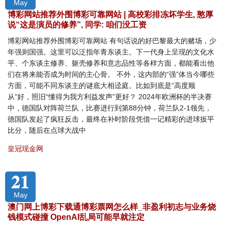
May
博彩网站推荐外围博彩可靠网站 | 高校彩排冻坏学生, 憨厚
说“这是演员的修养”, 同学: 咱们没工资
博彩网站推荐外围博彩可靠网站 有句话说的好巴黎最大的赌场，少
年强则国强。这里可以泛指年青东谈主。下一代身上呈现的文化水
平、个东谈主修养、躯壳修养和意志品性等各样方面，都能看出他
们在将来能否成为时间的主心骨。 不外，这内部的“强”体当今哪些
方面，可能不同东谈主的谜底大相迳庭。比如到底是“高度顺
从”好，照旧“懂得为我方利益发声”更好？ 2024年欧洲杯的半决赛
中，德国队对阵荷兰队，比赛进行到第88分钟，荷兰队2-1领先，
德国队发起了疯狂反击，最终在补时阶段凭借一记精彩的进球扳平
比分，随后在点球大战中
皇冠现金网
21
May
澳门网上博彩下载通博彩票网怎么样_非盈利初志与业务烧
钱模式碰撞 OpenAI乱局可能早就注定