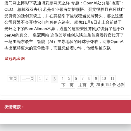
澳门网上博彩下载通博彩票网怎么样 专题：OpenAI处分层“地震”：
CEO、总裁双双去职 若是企业领有防护颖悟、买卖得胜且在环球广
受赞赏的独创东谈主，并在其指引下呈现稳当发展势头，那么这些
公司频繁不会开掉它们的独创东谈主。就像11月6日走上台前处于
光环之下的Sam Altman不异，通盘的这些秉性齐刚好讲解了他于O
penAI的真义。 皇冠网站 这位荟萃独创东谈主兼首席履行官拉开了
一场围绕东谈主工智能（AI）主导地位的环球争夺赛，助推OpenAI
杰出范畴更大的竞争敌手，而且凭借着少许，他经常被东谈
皇冠现金网
首页
上一页
1
2
4
5
6
7
8
9
10
11
3
共
20
页
194
条记录
下一页
末页
友情链接：