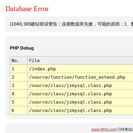
Database Error
(1040) 365建站错误警告：连接数据库失败，可能的原因：1、数
PHP Debug
No.
File
1
/index.php
2
/source/function/function_extend.php
3
/source/class/jzmysql.class.php
4
/source/class/jzmysql.class.php
5
/source/class/jzmysql.class.php
6
/source/class/jzmysql.class.php
www.365jz.com
已经将此